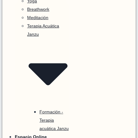
Yoga
Breathwork
Meditación
Terapia Acuática
Janzu
Formación -
Terapia
acuática Janzu
Espacio Online